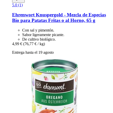
5.0 (1)
Ehrenwort
Knuspergold -​ Mezcla de Especias
Bio para Patatas Fritas o al Horno, 65 g
Con sal y pimentón.
Sabor ligeramente picante.
De cultivo biológico.
4,99 €
(76,77 € / kg)
Entrega hasta el 19 agosto