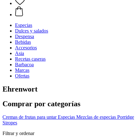
Especias
Dulces y salados
Despensa
Bebidas
Accesorios
Asia
Recetas caseras
Barbacoa
Marcas
Ofertas
Ehrenwort
Comprar por categorías
Cremas de frutas para untar
Especias
Mezclas de especias
Porridge
Siropes
Filtrar y ordenar