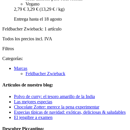
Vegano
2,79 €
3,29 €
(13,29 € / kg)
Entrega hasta el 18 agosto
Feldbacher Zwieback: 1 artículo
Todos los precios incl. IVA
Filtros
Categorías:
Marcas
Feldbacher Zwieback
Artículos de nuestro blog:
Polvo de curry: el tesoro amarillo de la India
Las mejores especias
Chocolate Zotter: merece la pena experimentar
Especias típicas de navidad: exóticas, deliciosas & saludables
El jengibre a examen
Descubre Piccantino: