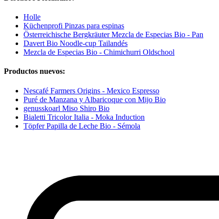
Holle
Küchenprofi Pinzas para espinas
Österreichische Bergkräuter Mezcla de Especias Bio - Pan
Davert Bio Noodle-cup Tailandés
Mezcla de Especias Bio - Chimichurri Oldschool
Productos nuevos:
Nescafé Farmers Origins - Mexico Espresso
Puré de Manzana y Albaricoque con Mijo Bio
genusskoarl Miso Shiro Bio
Bialetti Tricolor Italia - Moka Induction
Töpfer Papilla de Leche Bio - Sémola