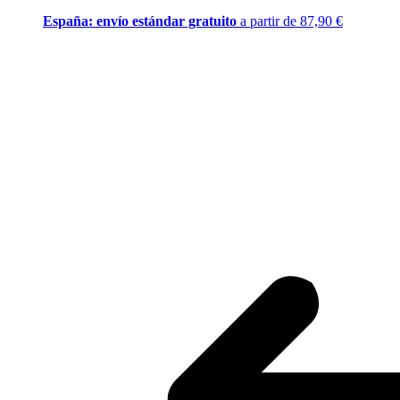
España: envío estándar gratuito
a partir de 87,90 €