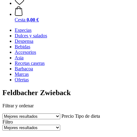
Cesta
0,00 €
Especias
Dulces y salados
Despensa
Bebidas
Accesorios
Asia
Recetas caseras
Barbacoa
Marcas
Ofertas
Feldbacher Zwieback
Filtrar y ordenar
Precio
Tipo de dieta
Filtro