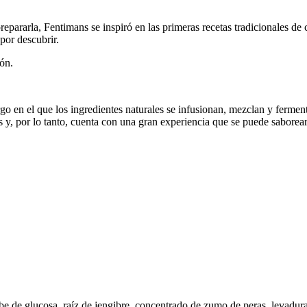
repararla, Fentimans se inspiró en las primeras recetas tradicionales de
 por descubrir.
ón.
rgo en el que los ingredientes naturales se infusionan, mezclan y ferm
s y, por lo tanto, cuenta con una gran experiencia que se puede saborea
abe de glucosa, raíz de jengibre, concentrado de zumo de peras, levadu