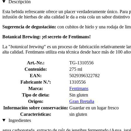
Descripción
Esta bebida refrescante ofrece un placer verdaderamente único. Para p
infusión de hierbas de alta calidad le da a esta cola un sabor distintivo
Sugerencia de degustación:
con cubitos de hielo y una rodaja de lim
Botanical Brewing: ¡el secreto de Fentimans!
La "
botanical brewing
" es un proceso de fabricación relativamente la
alta calidad. Fentimans utiliza esta técnica desde hace más de 100 año
Art.-Nr.:
TG-1310556
Contenido:
275 ml
EAN:
5029396322782
Fabricante N.º:
1310556
Marca:
Fentimans
Tipo de dieta:
Sin gluten
Origen:
Gran Bretaña
Información sobre conservación:
Guardar en un lugar fresco
Características:
sin gluten
Ingredientes
agua carbonatada, extracto de raíz de jengibre fermentado (Agua, jar