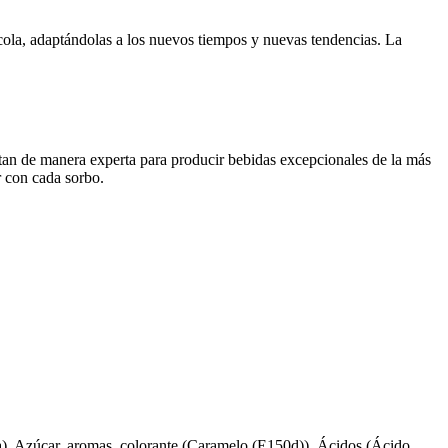
 cola, adaptándolas a los nuevos tiempos y nuevas tendencias. La
entan de manera experta para producir bebidas excepcionales de la más
r con cada sorbo.
ra), Azúcar, aromas, colorante (Caramelo (E150d)), Ácidos (Ácido