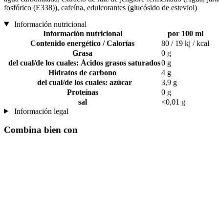
fosfórico (E338)), cafeína, edulcorantes (glucósido de esteviol)
Información nutricional
Información nutricional
por 100 ml
Contenido energético / Calorías
80 / 19 kj / kcal
Grasa
0 g
del cual/de los cuales: Ácidos grasos saturados
0 g
Hidratos de carbono
4 g
del cual/de los cuales: azúcar
3,9 g
Proteínas
0 g
sal
<0,01 g
Información legal
Combina bien con