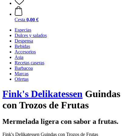
Cesta
0,00 €
Especias
Dulces y salados
Despensa
Bebidas
Accesorios
Asia
Recetas caseras
Barbacoa
Marcas
Ofertas
Fink's Delikatessen
Guindas
con Trozos de Frutas
Mermelada ligera con sabor a frutas.
Fink's Delikatessen Guindas con Trozos de Frutas