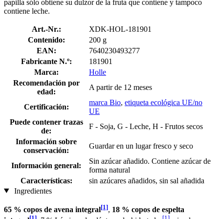
papilla sólo obtiene su dulzor de la fruta que contiene y tampoco
contiene leche.
Art.-Nr.:
XDK-HOL-181901
Contenido:
200 g
EAN:
7640230493277
Fabricante N.º:
181901
Marca:
Holle
Recomendación por
A partir de 12 meses
edad:
marca Bio
,
etiqueta ecológica UE/no
Certificación:
UE
Puede contener trazas
F - Soja, G - Leche, H - Frutos secos
de:
Información sobre
Guardar en un lugar fresco y seco
conservación:
Sin azúcar añadido. Contiene azúcar de
Información general:
forma natural
Características:
sin azúcares añadidos, sin sal añadida
Ingredientes
[1]
65 % copos de avena integral
,
18 % copos de espelta
[1]
[1]