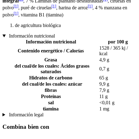
integral
, 7 % Láminas de plántano deshidratadas
, ciruelas en
[1]
[1]
[1]
polvo
, puré de ciruelas
, harina de arroz
, 4 % manzana en
[1]
polvo
, vitamina B1 (tiamina)
de agricultura biológica
Información nutricional
Información nutricional
por 100 g
1528 / 365 kj /
Contenido energético / Calorías
kcal
Grasa
4,9 g
del cual/de los cuales: Ácidos grasos
0,7 g
saturados
Hidratos de carbono
65 g
del cual/de los cuales: azúcar
9,9 g
fibras
7,9 g
Proteínas
11 g
sal
<0,01 g
tiamina
1 mg
Información legal
Combina bien con