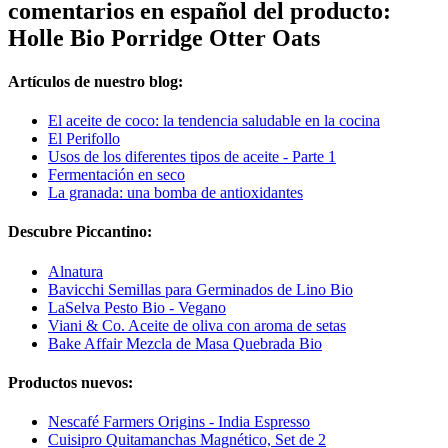
comentarios en español del producto:
Holle Bio Porridge Otter Oats
Artículos de nuestro blog:
El aceite de coco: la tendencia saludable en la cocina
El Perifollo
Usos de los diferentes tipos de aceite - Parte 1
Fermentación en seco
La granada: una bomba de antioxidantes
Descubre Piccantino:
Alnatura
Bavicchi Semillas para Germinados de Lino Bio
LaSelva Pesto Bio - Vegano
Viani & Co. Aceite de oliva con aroma de setas
Bake Affair Mezcla de Masa Quebrada Bio
Productos nuevos:
Nescafé Farmers Origins - India Espresso
Cuisipro Quitamanchas Magnético, Set de 2