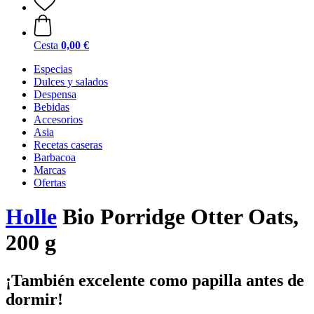
Cesta
0,00 €
Especias
Dulces y salados
Despensa
Bebidas
Accesorios
Asia
Recetas caseras
Barbacoa
Marcas
Ofertas
Holle
Bio Porridge Otter Oats,
200 g
¡También excelente como papilla antes de
dormir!