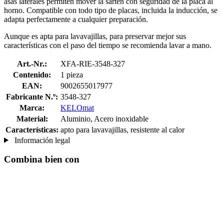
asas laterales permiten mover la sartén con seguridad de la placa al
horno. Compatible con todo tipo de placas, incluida la inducción, se
adapta perfectamente a cualquier preparación.
Aunque es apta para lavavajillas, para preservar mejor sus
características con el paso del tiempo se recomienda lavar a mano.
Art.-Nr.:
XFA-RIE-3548-327
Contenido:
1 pieza
EAN:
9002655017977
Fabricante N.º:
3548-327
Marca:
KELOmat
Material:
Aluminio, Acero inoxidable
Características:
apto para lavavajillas, resistente al calor
Información legal
Combina bien con