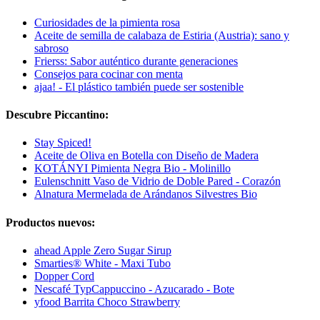
Curiosidades de la pimienta rosa
Aceite de semilla de calabaza de Estiria (Austria): sano y
sabroso
Frierss: Sabor auténtico durante generaciones
Consejos para cocinar con menta
ajaa! - El plástico también puede ser sostenible
Descubre Piccantino:
Stay Spiced!
Aceite de Oliva en Botella con Diseño de Madera
KOTÁNYI Pimienta Negra Bio - Molinillo
Eulenschnitt Vaso de Vidrio de Doble Pared - Corazón
Alnatura Mermelada de Arándanos Silvestres Bio
Productos nuevos:
ahead Apple Zero Sugar Sirup
Smarties® White - Maxi Tubo
Dopper Cord
Nescafé TypCappuccino - Azucarado - Bote
yfood Barrita Choco Strawberry