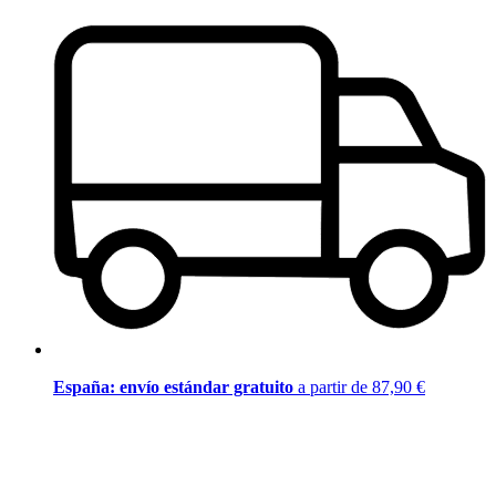
España: envío estándar gratuito
a partir de 87,90 €