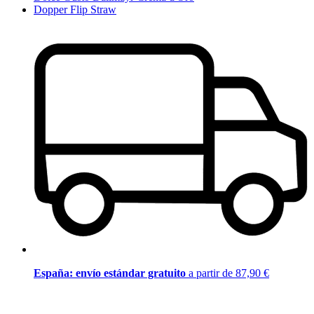
Dopper Flip Straw
España: envío estándar gratuito
a partir de 87,90 €