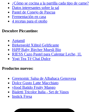
¿Cómo se cocina a la parrilla cada tipo de carne?
Datos interesantes sobre la sal
Pastel de Conejo de Pascua
Fermentación en casa
4 recetas para el otoño
Descubre Piccantino:
Aptamil
Birkengold Xilitol Gelificante
HiPP Baby Bircher Muesli Bio
RIESS Cazo Pastel para Calentar Leche, 1L
Yogi Tea Té Chai Dulce
Productos nuevos:
Greenomic Salsa de Albahaca Genovesa
Dolce Gusto Latte Macchiato
yfood Batido Fruity Mango
Bialetti Tricolor Italia - Set de Vasos
Instick Fresa