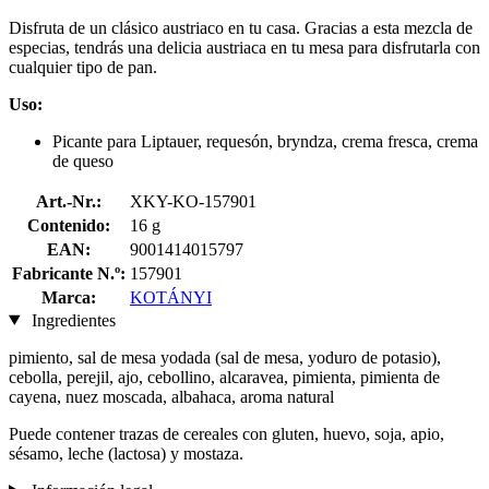
Disfruta de un clásico austriaco en tu casa. Gracias a esta mezcla de
especias, tendrás una delicia austriaca en tu mesa para disfrutarla con
cualquier tipo de pan.
Uso:
Picante para Liptauer, requesón, bryndza, crema fresca, crema
de queso
Art.-Nr.:
XKY-KO-157901
Contenido:
16 g
EAN:
9001414015797
Fabricante N.º:
157901
Marca:
KOTÁNYI
Ingredientes
pimiento, sal de mesa yodada (sal de mesa, yoduro de potasio),
cebolla, perejil, ajo, cebollino, alcaravea, pimienta, pimienta de
cayena, nuez moscada, albahaca, aroma natural
Puede contener trazas de cereales con gluten, huevo, soja, apio,
sésamo, leche (lactosa) y mostaza.