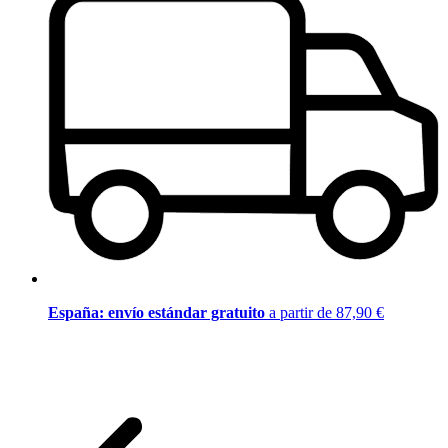
España: envío estándar gratuito
a partir de 87,90 €