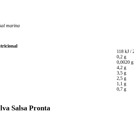
 sal marina
tricional
118 kJ / 
0,2 g
0,0020 g
4,2 g
3,5 g
2,5 g
1,1 g
0,7 g
lva Salsa Pronta