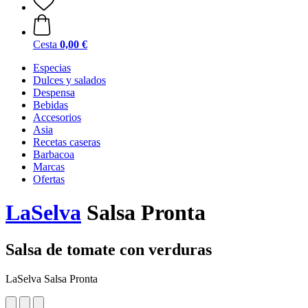
Cesta
0,00 €
Especias
Dulces y salados
Despensa
Bebidas
Accesorios
Asia
Recetas caseras
Barbacoa
Marcas
Ofertas
LaSelva
Salsa Pronta
Salsa de tomate con verduras
LaSelva Salsa Pronta