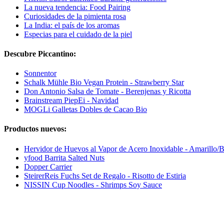
La nueva tendencia: Food Pairing
Curiosidades de la pimienta rosa
La India: el país de los aromas
Especias para el cuidado de la piel
Descubre Piccantino:
Sonnentor
Schalk Mühle Bio Vegan Protein - Strawberry Star
Don Antonio Salsa de Tomate - Berenjenas y Ricotta
Brainstream PiepEi - Navidad
MOGLi Galletas Dobles de Cacao Bio
Productos nuevos:
Hervidor de Huevos al Vapor de Acero Inoxidable - Amarillo/B
yfood Barrita Salted Nuts
Dopper Carrier
SteirerReis Fuchs Set de Regalo - Risotto de Estiria
NISSIN Cup Noodles - Shrimps Soy Sauce