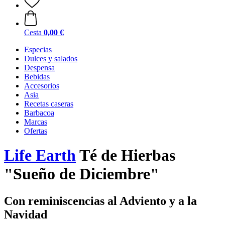
Cesta
0,00 €
Especias
Dulces y salados
Despensa
Bebidas
Accesorios
Asia
Recetas caseras
Barbacoa
Marcas
Ofertas
Life Earth
Té de Hierbas
"Sueño de Diciembre"
Con reminiscencias al Adviento y a la
Navidad