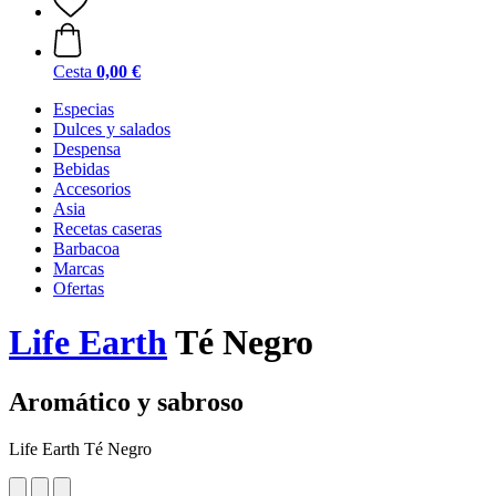
Cesta
0,00 €
Especias
Dulces y salados
Despensa
Bebidas
Accesorios
Asia
Recetas caseras
Barbacoa
Marcas
Ofertas
Life Earth
Té Negro
Aromático y sabroso
Life Earth Té Negro