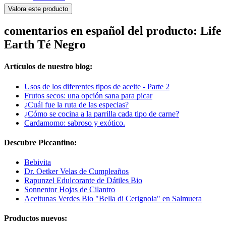
Valora este producto
comentarios en español del producto: Life
Earth Té Negro
Artículos de nuestro blog:
Usos de los diferentes tipos de aceite - Parte 2
Frutos secos: una opción sana para picar
¿Cuál fue la ruta de las especias?
¿Cómo se cocina a la parrilla cada tipo de carne?
Cardamomo: sabroso y exótico.
Descubre Piccantino:
Bebivita
Dr. Oetker Velas de Cumpleaños
Rapunzel Edulcorante de Dátiles Bio
Sonnentor Hojas de Cilantro
Aceitunas Verdes Bio "Bella di Cerignola" en Salmuera
Productos nuevos: