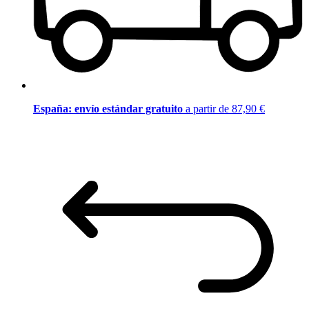
España: envío estándar gratuito
a partir de 87,90 €