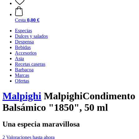
Cesta
0,00 €
Especias
Dulces y salados
Despensa
Bebidas
Accesorios
Asia
Recetas caseras
Barbacoa
Marcas
Ofertas
Malpighi
MalpighiCondimento
Balsámico "1850", 50 ml
Una especia maravillosa
2 Valoraciones hasta ahora