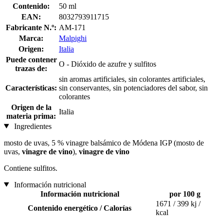
Contenido:
50 ml
EAN:
8032793911715
Fabricante N.º:
AM-171
Marca:
Malpighi
Origen:
Italia
Puede contener
O - Dióxido de azufre y sulfitos
trazas de:
sin aromas artificiales, sin colorantes artificiales,
Características:
sin conservantes, sin potenciadores del sabor, sin
colorantes
Origen de la
Italia
materia prima:
Ingredientes
mosto de uvas, 5 % vinagre balsámico de Módena IGP (mosto de
uvas,
vinagre de vino
),
vinagre de vino
Contiene sulfitos.
Información nutricional
Información nutricional
por 100 g
1671 / 399 kj /
Contenido energético / Calorías
kcal