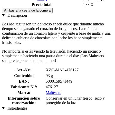
Precio total:
5,83 €
Ambas a la cesta de la compra
Descripción
Los Maltesers
son un delicioso snack dulce que durante mucho
tiempo se ha ganado el corazón de los golosos. La refinada
combinación de un corazón ligero y crujiente a base de malta y una
delicada cubierta de chocolate con leche los hace simplemente
irresistibles.
No importa si estás viendo la televisión, haciendo un picnic o
simplemente haciendo una pausa durante el día: ¡Los Maltesers
siempre te ponen de buen humor!
Art.-Nr.:
XZO-MAL-476127
Contenido:
93 g
EAN:
5000159571449
Fabricante N.º:
476127
Marca:
Maltesers
Información sobre
Conservar en un lugar fresco, seco y
conservación:
protegido de la luz
Ingredientes