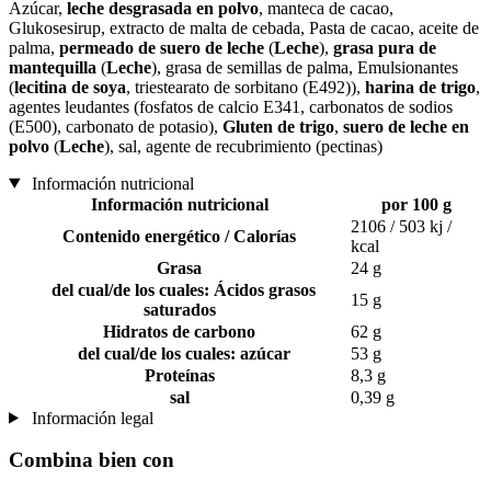
Azúcar,
leche desgrasada en polvo
, manteca de cacao,
Glukosesirup, extracto de malta de cebada, Pasta de cacao, aceite de
palma,
permeado de suero de leche
(
Leche
),
grasa pura de
mantequilla
(
Leche
), grasa de semillas de palma, Emulsionantes
(
lecitina de soya
, triestearato de sorbitano (E492)),
harina de trigo
,
agentes leudantes (fosfatos de calcio E341, carbonatos de sodios
(E500), carbonato de potasio),
Gluten de trigo
,
suero de leche en
polvo
(
Leche
), sal, agente de recubrimiento (pectinas)
Información nutricional
Información nutricional
por 100 g
2106 / 503 kj /
Contenido energético / Calorías
kcal
Grasa
24 g
del cual/de los cuales: Ácidos grasos
15 g
saturados
Hidratos de carbono
62 g
del cual/de los cuales: azúcar
53 g
Proteínas
8,3 g
sal
0,39 g
Información legal
Combina bien con