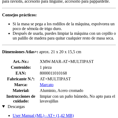
para raviolis, accesorio para linguine, accesorio para pappardelle.
Consejos prácticos:
Si la masa se pega a los rodillos de la máquina, espolvorea un
poco de sémola de trigo duro.
Después de usarla, puedes limpiar la máquina con un cepillo o
un palillo de madera para quitar cualquier resto de masa seca.
Dimensiones Atlas+:
aprox. 21 x 20 x 15,5 cm
Art.-Nr.:
XMW-MAR-AT+MULTIPAST
Contenido:
1 pieza
EAN:
8000011010168
Fabricante N.º:
AT+MULTIPAST
Marca:
Marcato
Material:
Aluminio, Acero cromado
Instrucciones de
limpiar con un paño húmedo, No apto para el
cuidado:
lavavajillas
Descargas
User Manual (ML) - AT+
(1,42 MB)