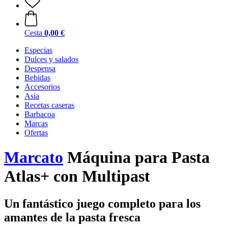
Cesta
0,00 €
Especias
Dulces y salados
Despensa
Bebidas
Accesorios
Asia
Recetas caseras
Barbacoa
Marcas
Ofertas
Marcato
Máquina para Pasta
Atlas+ con Multipast
Un fantástico juego completo para los
amantes de la pasta fresca