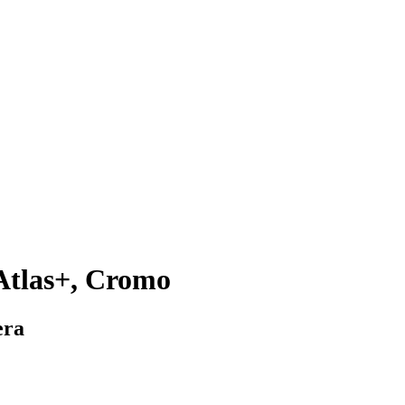
Atlas+, Cromo
era