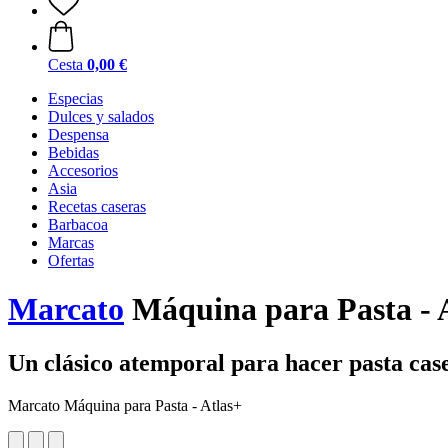
Cesta
0,00 €
Especias
Dulces y salados
Despensa
Bebidas
Accesorios
Asia
Recetas caseras
Barbacoa
Marcas
Ofertas
Marcato
Máquina para Pasta - 
Un clásico atemporal para hacer pasta cas
Marcato Máquina para Pasta - Atlas+