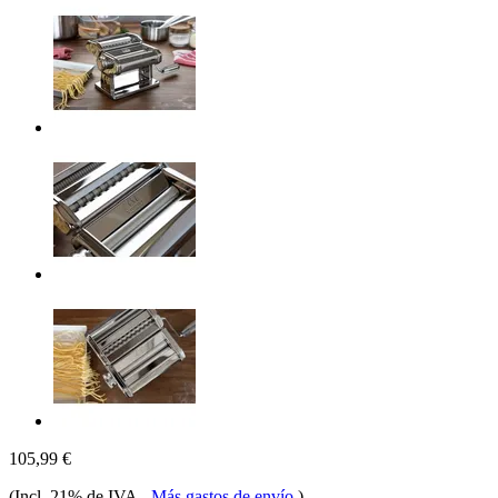
105,99 €
(Incl. 21% de IVA
-
Más gastos de envío
)