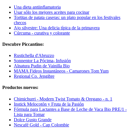
Una dieta antiinflamatoria
Usar sólo los mejores aceites para cocinar
Tortitas de patata caseras: un plato popular en los festivales
checos
Ajo silvestre: Una delicia típica de la primavera
Cúrcuma - curativa y colorante
Descubre Piccantino:
Rustichella d'Abruzzo
Sonnentor La Pócima- Infusión
Alnatura Pudin de Vainilla Bio
MAMA Fideos Instantáneos - Camarones Tom Yum
Regional Co. Jengibre
Productos nuevos:
Chimichurri - Modern Twist Tomato & Oregano - n. 1
Instick Melocotón y Fruta de la Pasión
Fórmula para Lactantes a Base de Leche de Vaca Bio PRE/1 -
Lista para Tomar
Dolce Gusto Grande
Nescafé Gold - Cap Colombie