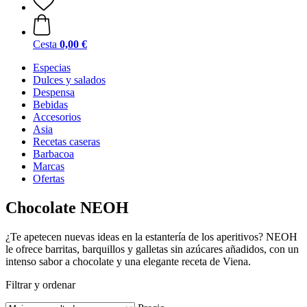
Cesta
0,00 €
Especias
Dulces y salados
Despensa
Bebidas
Accesorios
Asia
Recetas caseras
Barbacoa
Marcas
Ofertas
Chocolate NEOH
¿Te apetecen nuevas ideas en la estantería de los aperitivos? NEOH
le ofrece barritas, barquillos y galletas sin azúcares añadidos, con un
intenso sabor a chocolate y una elegante receta de Viena.
Filtrar y ordenar