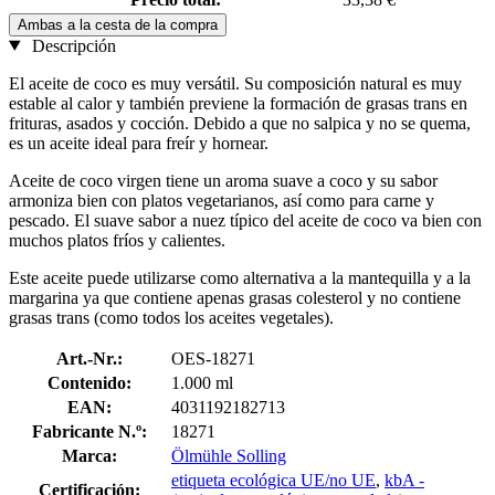
Ambas a la cesta de la compra
Descripción
El aceite de coco es muy versátil. Su composición natural es muy
estable al calor y también previene la formación de grasas trans en
frituras, asados y cocción. Debido a que no salpica y no se quema,
es un aceite ideal para freír y hornear.
Aceite de coco virgen tiene un aroma suave a coco y su sabor
armoniza bien con platos vegetarianos, así como para carne y
pescado. El suave sabor a nuez típico del aceite de coco va bien con
muchos platos fríos y calientes.
Este aceite puede utilizarse como alternativa a la mantequilla y a la
margarina ya que contiene apenas grasas colesterol y no contiene
grasas trans (como todos los aceites vegetales).
Art.-Nr.:
OES-18271
Contenido:
1.000 ml
EAN:
4031192182713
Fabricante N.º:
18271
Marca:
Ölmühle Solling
etiqueta ecológica UE/no UE
,
kbA -
Certificación: