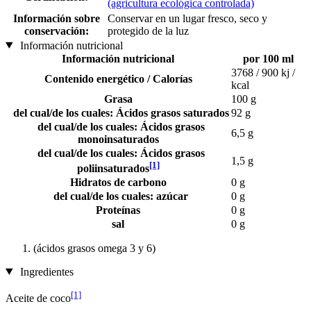
(agricultura ecológica controlada)
Información sobre
Conservar en un lugar fresco, seco y
conservación:
protegido de la luz
Información nutricional
Información nutricional
por 100 ml
3768 / 900 kj /
Contenido energético / Calorías
kcal
Grasa
100 g
del cual/de los cuales: Ácidos grasos saturados
92 g
del cual/de los cuales: Ácidos grasos
6,5 g
monoinsaturados
del cual/de los cuales: Ácidos grasos
1,5 g
[1]
poliinsaturados
Hidratos de carbono
0 g
del cual/de los cuales: azúcar
0 g
Proteínas
0 g
sal
0 g
(ácidos grasos omega 3 y 6)
Ingredientes
[1]
Aceite de coco