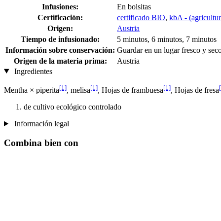
Infusiones:
En bolsitas
Certificación:
certificado BIO
,
kbA - (agricultu
Origen:
Austria
Tiempo de infusionado:
5 minutos, 6 minutos, 7 minutos
Información sobre conservación:
Guardar en un lugar fresco y sec
Origen de la materia prima:
Austria
Ingredientes
[1]
[1]
[1]
Mentha × piperita
, melisa
, Hojas de frambuesa
, Hojas de fresa
de cultivo ecológico controlado
Información legal
Combina bien con