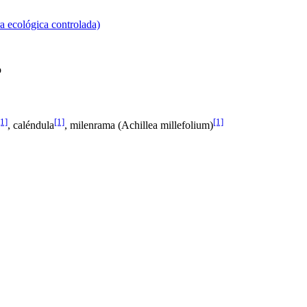
ra ecológica controlada)
o
[1]
[1]
[1]
, caléndula
, milenrama (Achillea millefolium)