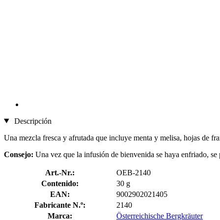
Descripción
Una mezcla fresca y afrutada que incluye menta y melisa, hojas de fra
Consejo:
Una vez que la infusión de bienvenida se haya enfriado, se 
Art.-Nr.:
OEB-2140
Contenido:
30 g
EAN:
9002902021405
Fabricante N.º:
2140
Marca:
Österreichische Bergkräuter