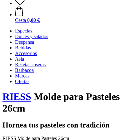
Cesta
0,00 €
Especias
Dulces y salados
Despensa
Bebidas
Accesorios
Asia
Recetas caseras
Barbacoa
Marcas
Ofertas
RIESS
Molde para Pasteles
26cm
Hornea tus pasteles con tradición
RIESS Molde para Pasteles 26cm