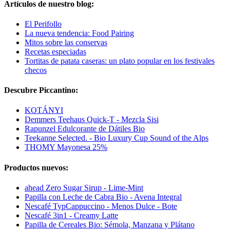
Artículos de nuestro blog:
El Perifollo
La nueva tendencia: Food Pairing
Mitos sobre las conservas
Recetas especiadas
Tortitas de patata caseras: un plato popular en los festivales
checos
Descubre Piccantino:
KOTÁNYI
Demmers Teehaus Quick-T - Mezcla Sisi
Rapunzel Edulcorante de Dátiles Bio
Teekanne Selected. - Bio Luxury Cup Sound of the Alps
THOMY Mayonesa 25%
Productos nuevos:
ahead Zero Sugar Sirup - Lime-Mint
Papilla con Leche de Cabra Bio - Avena Integral
Nescafé TypCappuccino - Menos Dulce - Bote
Nescafé 3in1 - Creamy Latte
Papilla de Cereales Bio: Sémola, Manzana y Plátano