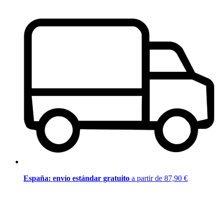
España: envío estándar gratuito
a partir de 87,90 €