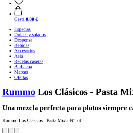
Cesta
0,00 €
Especias
Dulces y salados
Despensa
Bebidas
Accesorios
Asia
Recetas caseras
Barbacoa
Marcas
Ofertas
Rummo
Los Clásicos - Pasta Mi
Una mezcla perfecta para platos siempre 
Rummo Los Clásicos - Pasta Mixta N° 74