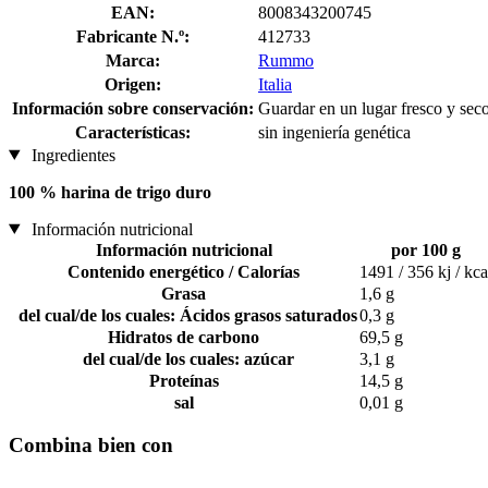
EAN:
8008343200745
Fabricante N.º:
412733
Marca:
Rummo
Origen:
Italia
Información sobre conservación:
Guardar en un lugar fresco y sec
Características:
sin ingeniería genética
Ingredientes
100 % harina de trigo duro
Información nutricional
Información nutricional
por 100 g
Contenido energético / Calorías
1491 / 356 kj / kca
Grasa
1,6 g
del cual/de los cuales: Ácidos grasos saturados
0,3 g
Hidratos de carbono
69,5 g
del cual/de los cuales: azúcar
3,1 g
Proteínas
14,5 g
sal
0,01 g
Combina bien con