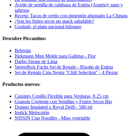
Aceite de semilla de calabaza de Estiria (Austria): sano y
sabroso
Receta: Tacos de cerdo con pimentón ahumado La Chinata
¿Son los frutos secos un snack saludable?
Goulash, el plato nacional húngaro
Descubre Piccantino:
Bebivita
Birkmann Mini Molde para Galletas - Flor
Darbo Sirope de Lima
SteirerReis Fuchs Set de Regalo - Risotto de Estiria
Set de Regalo Caja Negra "Chili Selection" - 4 Piezas
Productos nuevos:
Cuisipro Cepillo Flexible para Verduras, 8,25 cm
Granola Crujiente con Semillas y Frutos Secos Bio
Dopper Insulated x Royal Delft - 580 ml
Instick Melocotón
NISSIN Cup Noodles - Miso vegetable