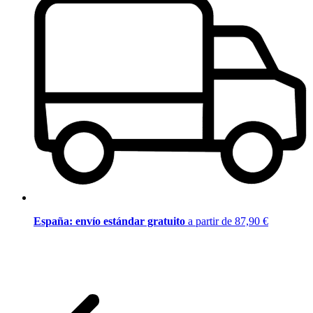
España: envío estándar gratuito
a partir de 87,90 €