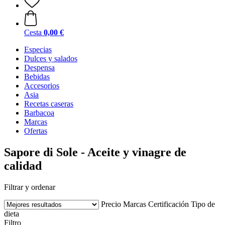
Cesta
0,00 €
Especias
Dulces y salados
Despensa
Bebidas
Accesorios
Asia
Recetas caseras
Barbacoa
Marcas
Ofertas
Sapore di Sole - Aceite y vinagre de
calidad
Filtrar y ordenar
Precio
Marcas
Certificación
Tipo de
dieta
Filtro