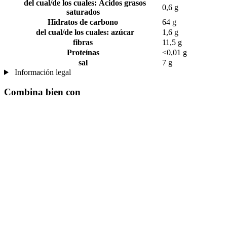
del cual/de los cuales: Ácidos grasos
0,6 g
saturados
Hidratos de carbono
64 g
del cual/de los cuales: azúcar
1,6 g
fibras
11,5 g
Proteínas
<0,01 g
sal
7 g
Información legal
Combina bien con