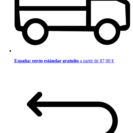
España: envío estándar gratuito
a partir de 87,90 €