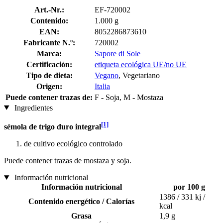
Art.-Nr.:
EF-720002
Contenido:
1.000 g
EAN:
8052286873610
Fabricante N.º:
720002
Marca:
Sapore di Sole
Certificación:
etiqueta ecológica UE/no UE
Tipo de dieta:
Vegano
, Vegetariano
Origen:
Italia
Puede contener trazas de:
F - Soja, M - Mostaza
Ingredientes
[1]
sémola de trigo duro integral
de cultivo ecológico controlado
Puede contener trazas de mostaza y soja.
Información nutricional
Información nutricional
por 100 g
1386 / 331 kj /
Contenido energético / Calorías
kcal
Grasa
1,9 g