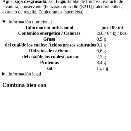
Agua,
soja desgrasada
, sal,
trigo
, Jarabe de fructosa, extracto de
levadura, conservante (benzoato de sodio (E211)), alcohol etílico,
extracto de regaliz, Edulcorantes (sucralosa)
Información nutricional
Información nutricional
por 100 ml
Contenido energético / Calorías
268 / 64 kj / kcal
Grasa
0,5 g
del cual/de los cuales: Ácidos grasos saturados
0,1 g
Hidratos de carbono
6,6 g
del cual/de los cuales: azúcar
2,5 g
Proteínas
8,4 g
sal
15,7 g
Información legal
Combina bien con