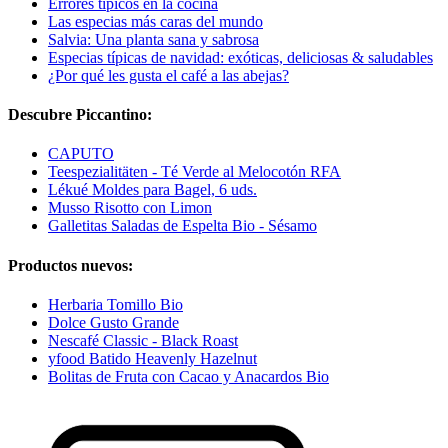
Errores típicos en la cocina
Las especias más caras del mundo
Salvia: Una planta sana y sabrosa
Especias típicas de navidad: exóticas, deliciosas & saludables
¿Por qué les gusta el café a las abejas?
Descubre Piccantino:
CAPUTO
Teespezialitäten - Té Verde al Melocotón RFA
Lékué Moldes para Bagel, 6 uds.
Musso Risotto con Limon
Galletitas Saladas de Espelta Bio - Sésamo
Productos nuevos:
Herbaria Tomillo Bio
Dolce Gusto Grande
Nescafé Classic - Black Roast
yfood Batido Heavenly Hazelnut
Bolitas de Fruta con Cacao y Anacardos Bio