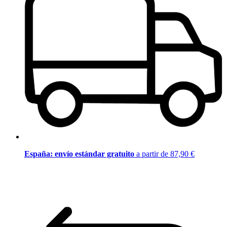
España: envío estándar gratuito
a partir de 87,90 €