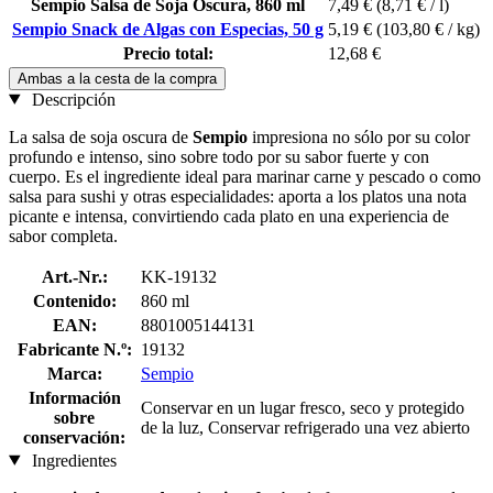
Sempio Salsa de Soja Oscura, 860 ml
7,49 €
(8,71 € / l)
Sempio Snack de Algas con Especias, 50 g
5,19 €
(103,80 € / kg)
Precio total:
12,68 €
Ambas a la cesta de la compra
Descripción
La salsa de soja oscura de
Sempio
impresiona no sólo por su color
profundo e intenso, sino sobre todo por su sabor fuerte y con
cuerpo. Es el ingrediente ideal para marinar carne y pescado o como
salsa para sushi y otras especialidades: aporta a los platos una nota
picante e intensa, convirtiendo cada plato en una experiencia de
sabor completa.
Art.-Nr.:
KK-19132
Contenido:
860 ml
EAN:
8801005144131
Fabricante N.º:
19132
Marca:
Sempio
Información
Conservar en un lugar fresco, seco y protegido
sobre
de la luz, Conservar refrigerado una vez abierto
conservación:
Ingredientes