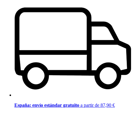
España: envío estándar gratuito
a partir de 87,90 €