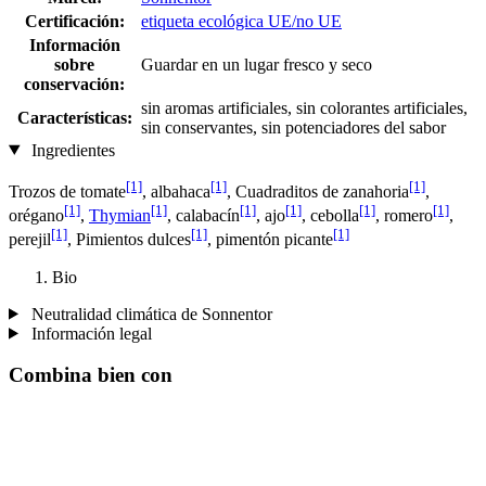
Certificación:
etiqueta ecológica UE/no UE
Información
sobre
Guardar en un lugar fresco y seco
conservación:
sin aromas artificiales, sin colorantes artificiales,
Características:
sin conservantes, sin potenciadores del sabor
Ingredientes
[1]
[1]
[1]
Trozos de tomate
, albahaca
, Cuadraditos de zanahoria
,
[1]
[1]
[1]
[1]
[1]
[1]
orégano
,
Thymian
, calabacín
, ajo
, cebolla
, romero
,
[1]
[1]
[1]
perejil
, Pimientos dulces
, pimentón picante
Bio
Neutralidad climática de Sonnentor
Información legal
Combina bien con