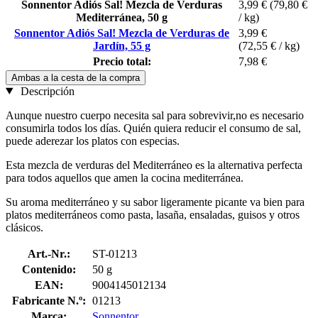
Sonnentor Adiós Sal! Mezcla de Verduras
3,99 €
(79,80 €
Mediterránea, 50 g
/ kg)
Sonnentor Adiós Sal! Mezcla de Verduras de
3,99 €
Jardín, 55 g
(72,55 € / kg)
Precio total:
7,98 €
Ambas a la cesta de la compra
Descripción
Aunque nuestro cuerpo necesita sal para sobrevivir,no es necesario
consumirla todos los días. Quién quiera reducir el consumo de sal,
puede aderezar los platos con especias.
Esta mezcla de verduras del Mediterráneo es la alternativa perfecta
para todos aquellos que amen la cocina mediterránea.
Su aroma mediterráneo y su sabor ligeramente picante va bien para
platos mediterráneos como pasta, lasaña, ensaladas, guisos y otros
clásicos.
Art.-Nr.:
ST-01213
Contenido:
50 g
EAN:
9004145012134
Fabricante N.º:
01213
Marca:
Sonnentor