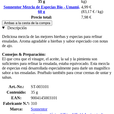
35 g
kg)
Sonnentor Mezcla de Especias Bio - Umami,
4,99 €
60 g
(83,17 € / kg)
Precio total:
7,98 €
Ambas a la cesta de la compra
Descripción
Deliciosa mezcla de las mejores hierbas y especias para refinar
ensaladas. Aroma agradable a hierbas y sabor especiado con notas
de ajo.
Consejos & Preparación:
El que crea que el vinagre, el aceite, la sal y la pimienta son
suficientes para refinar la ensalada, estaba equivocado. Esta mezcla
de especias está desarrollada especialmente para darle un magnífico
sabor a tus ensaladas. Pruébalo también para crear cremas de untar y
salsas.
Art.-Nr.:
ST-003101
Contenido:
35 g
EAN:
9004145003101
Fabricante N.º:
310
Marca:
Sonnentor