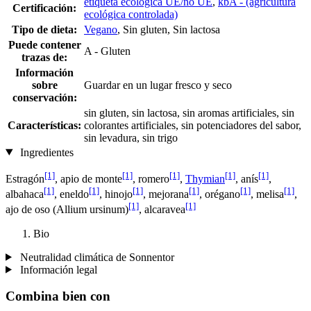
etiqueta ecológica UE/no UE
,
kbA - (agricultura
Certificación:
ecológica controlada)
Tipo de dieta:
Vegano
, Sin gluten, Sin lactosa
Puede contener
A - Gluten
trazas de:
Información
sobre
Guardar en un lugar fresco y seco
conservación:
sin gluten, sin lactosa, sin aromas artificiales, sin
Características:
colorantes artificiales, sin potenciadores del sabor,
sin levadura, sin trigo
Ingredientes
[1]
[1]
[1]
[1]
[1]
Estragón
, apio de monte
, romero
,
Thymian
, anís
,
[1]
[1]
[1]
[1]
[1]
[1]
albahaca
, eneldo
, hinojo
, mejorana
, orégano
, melisa
,
[1]
[1]
ajo de oso (Allium ursinum)
, alcaravea
Bio
Neutralidad climática de Sonnentor
Información legal
Combina bien con