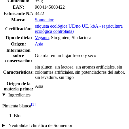
Contenido:
35 g
EAN:
9004145003422
Fabricante N.º:
3422
Marca:
Sonnentor
etiqueta ecológica UE/no UE
,
kbA - (agricultura
Certificación:
ecológica controlada)
Tipo de dieta:
Vegano
, Sin gluten, Sin lactosa
Origen:
Asia
Información
sobre
Guardar en un lugar fresco y seco
conservación:
sin gluten, sin lactosa, sin aromas artificiales, sin
Características:
colorantes artificiales, sin potenciadores del sabor,
sin levadura, sin trigo
Origen de la
Asia
materia prima:
Ingredientes
[1]
Pimienta blanca
Bio
Neutralidad climática de Sonnentor