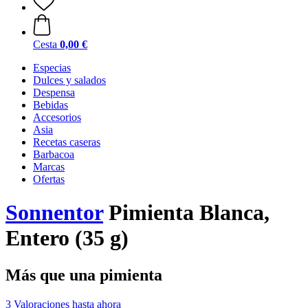
Cesta
0,00 €
Especias
Dulces y salados
Despensa
Bebidas
Accesorios
Asia
Recetas caseras
Barbacoa
Marcas
Ofertas
Sonnentor
Pimienta Blanca,
Entero (35 g)
Más que una pimienta
3 Valoraciones hasta ahora