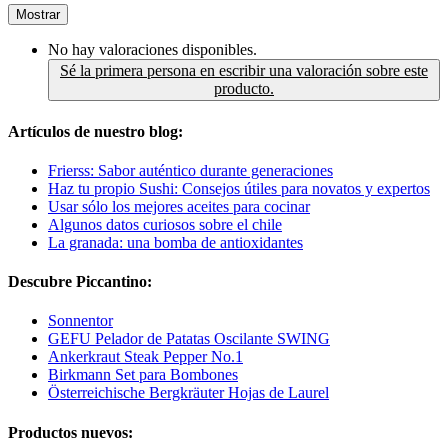
Mostrar
No hay valoraciones disponibles.
Sé la primera persona en escribir una valoración sobre este
producto.
Artículos de nuestro blog:
Frierss: Sabor auténtico durante generaciones
Haz tu propio Sushi: Consejos útiles para novatos y expertos
Usar sólo los mejores aceites para cocinar
Algunos datos curiosos sobre el chile
La granada: una bomba de antioxidantes
Descubre Piccantino:
Sonnentor
GEFU Pelador de Patatas Oscilante SWING
Ankerkraut Steak Pepper No.1
Birkmann Set para Bombones
Österreichische Bergkräuter Hojas de Laurel
Productos nuevos: