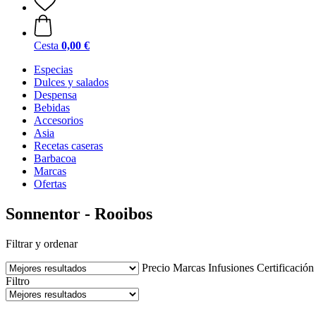
Cesta
0,00 €
Especias
Dulces y salados
Despensa
Bebidas
Accesorios
Asia
Recetas caseras
Barbacoa
Marcas
Ofertas
Sonnentor - Rooibos
Filtrar y ordenar
Precio
Marcas
Infusiones
Certificación
Filtro