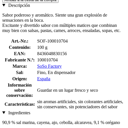
Descripción
Sabor poderoso y aromático. Siente una gran explosión de
sensaciones en la boca.
Excitante y divertido sabor con múltiples matices que combinan
muy bien con salsas, pastas, carnes, arroces, ensaladas, sopas, etc.
Art.-Nr.:
SOF-100010704
Contenido:
100 g
EAN:
8436048830156
Fabricante N.º:
100010704
Marca:
SoSo Factory
Sal:
Fino, En dispensador
Origen:
España
Información
sobre
Guardar en un lugar fresco y seco
conservación:
sin aromas artificiales, sin colorantes artificiales,
Características:
sin conservantes, sin potenciadores del sabor
Ingredientes
90,9 % sal marina, cayena, ajo, cebolla, alcaravea, 9,1 % orégano