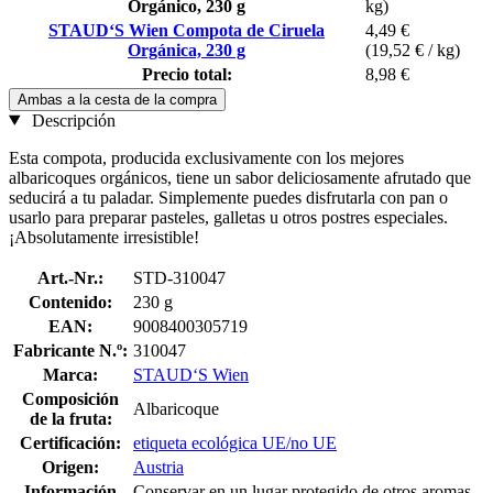
Orgánico, 230 g
kg)
STAUD‘S Wien Compota de Ciruela
4,49 €
Orgánica, 230 g
(19,52 € / kg)
Precio total:
8,98 €
Ambas a la cesta de la compra
Descripción
Esta compota, producida exclusivamente con los mejores
albaricoques orgánicos, tiene un sabor deliciosamente afrutado que
seducirá a tu paladar. Simplemente puedes disfrutarla con pan o
usarlo para preparar pasteles, galletas u otros postres especiales.
¡Absolutamente irresistible!
Art.-Nr.:
STD-310047
Contenido:
230 g
EAN:
9008400305719
Fabricante N.º:
310047
Marca:
STAUD‘S Wien
Composición
Albaricoque
de la fruta:
Certificación:
etiqueta ecológica UE/no UE
Origen:
Austria
Información
Conservar en un lugar protegido de otros aromas,