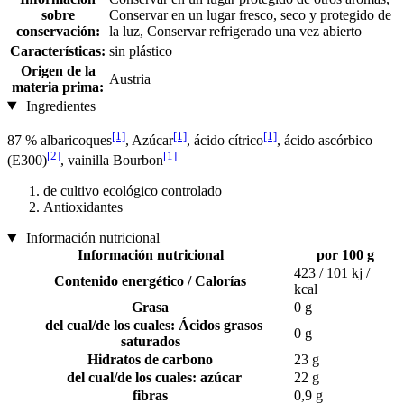
sobre
Conservar en un lugar fresco, seco y protegido de
conservación:
la luz, Conservar refrigerado una vez abierto
Características:
sin plástico
Origen de la
Austria
materia prima:
Ingredientes
[1]
[1]
[1]
87 % albaricoques
, Azúcar
, ácido cítrico
, ácido ascórbico
[2]
[1]
(E300)
, vainilla Bourbon
de cultivo ecológico controlado
Antioxidantes
Información nutricional
Información nutricional
por 100 g
423 / 101 kj /
Contenido energético / Calorías
kcal
Grasa
0 g
del cual/de los cuales: Ácidos grasos
0 g
saturados
Hidratos de carbono
23 g
del cual/de los cuales: azúcar
22 g
fibras
0,9 g