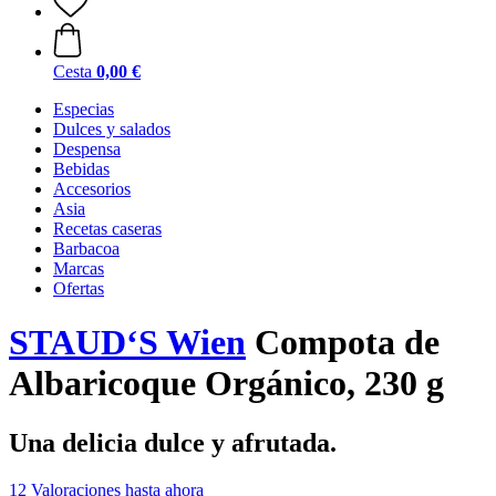
Cesta
0,00 €
Especias
Dulces y salados
Despensa
Bebidas
Accesorios
Asia
Recetas caseras
Barbacoa
Marcas
Ofertas
STAUD‘S Wien
Compota de
Albaricoque Orgánico, 230 g
Una delicia dulce y afrutada.
12 Valoraciones hasta ahora