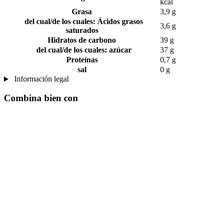
kcal
Grasa
3,9 g
del cual/de los cuales: Ácidos grasos
3,6 g
saturados
Hidratos de carbono
39 g
del cual/de los cuales: azúcar
37 g
Proteínas
0,7 g
sal
0 g
Información legal
Combina bien con