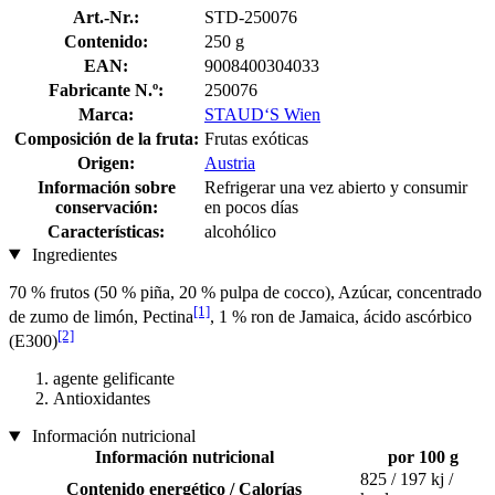
Art.-Nr.:
STD-250076
Contenido:
250 g
EAN:
9008400304033
Fabricante N.º:
250076
Marca:
STAUD‘S Wien
Composición de la fruta:
Frutas exóticas
Origen:
Austria
Información sobre
Refrigerar una vez abierto y consumir
conservación:
en pocos días
Características:
alcohólico
Ingredientes
70 % frutos (50 % piña, 20 % pulpa de cocco), Azúcar, concentrado
[1]
de zumo de limón, Pectina
, 1 % ron de Jamaica, ácido ascórbico
[2]
(E300)
agente gelificante
Antioxidantes
Información nutricional
Información nutricional
por 100 g
825 / 197 kj /
Contenido energético / Calorías