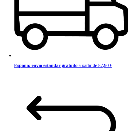
España: envío estándar gratuito
a partir de 87,90 €