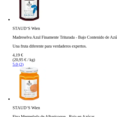
STAUD‘S Wien
Madreselva Azul Finamente Triturada - Bajo Contenido de Azú
Una fruta diferente para verdaderos expertos.
4,19 €
(20,95 € / kg)
5.0 (2)
STAUD‘S Wien
Fina Mermelada de Albaricoque - Baja en Azúcar