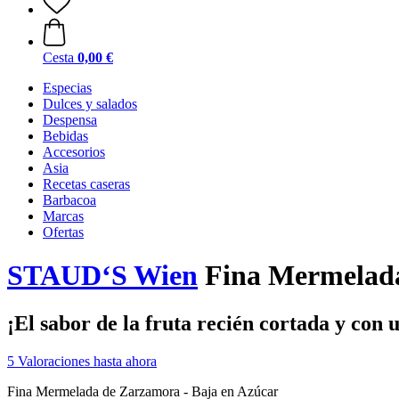
Cesta
0,00 €
Especias
Dulces y salados
Despensa
Bebidas
Accesorios
Asia
Recetas caseras
Barbacoa
Marcas
Ofertas
STAUD‘S Wien
Fina Mermelada 
¡El sabor de la fruta recién cortada y con 
5 Valoraciones hasta ahora
Fina Mermelada de Zarzamora - Baja en Azúcar