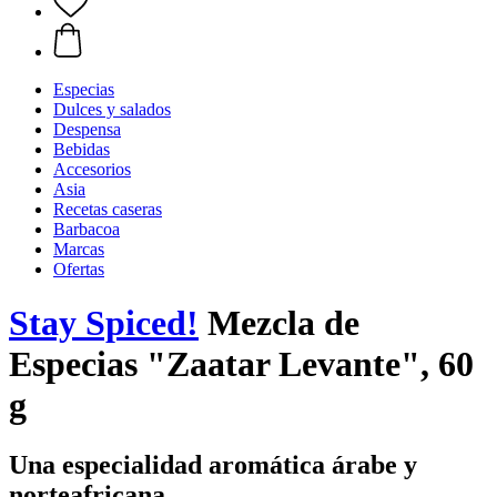
Especias
Dulces y salados
Despensa
Bebidas
Accesorios
Asia
Recetas caseras
Barbacoa
Marcas
Ofertas
Stay Spiced!
Mezcla de
Especias "Zaatar Levante", 60
g
Una especialidad aromática árabe y
norteafricana.