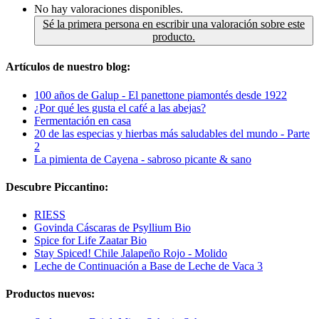
No hay valoraciones disponibles.
Sé la primera persona en escribir una valoración sobre este
producto.
Artículos de nuestro blog:
100 años de Galup - El panettone piamontés desde 1922
¿Por qué les gusta el café a las abejas?
Fermentación en casa
20 de las especias y hierbas más saludables del mundo - Parte
2
La pimienta de Cayena - sabroso picante & sano
Descubre Piccantino:
RIESS
Govinda Cáscaras de Psyllium Bio
Spice for Life Zaatar Bio
Stay Spiced! Chile Jalapeño Rojo - Molido
Leche de Continuación a Base de Leche de Vaca 3
Productos nuevos: