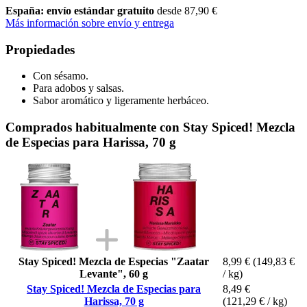
España: envío estándar gratuito
desde 87,90 €
Más información sobre envío y entrega
Propiedades
Con sésamo.
Para adobos y salsas.
Sabor aromático y ligeramente herbáceo.
Comprados habitualmente con Stay Spiced! Mezcla
de Especias para Harissa, 70 g
Stay Spiced! Mezcla de Especias "Zaatar
8,99 €
(149,83 €
Levante", 60 g
/ kg)
Stay Spiced! Mezcla de Especias para
8,49 €
Harissa, 70 g
(121,29 € / kg)