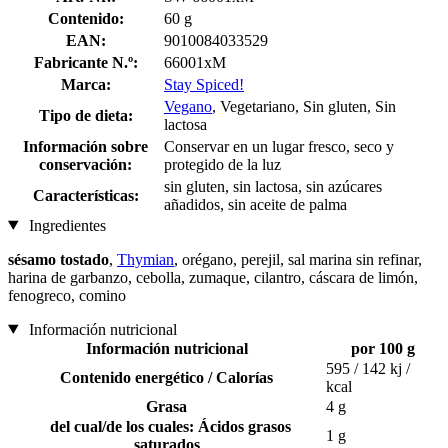
Contenido:
60 g
EAN:
9010084033529
Fabricante N.º:
66001xM
Marca:
Stay Spiced!
Vegano
, Vegetariano, Sin gluten, Sin
Tipo de dieta:
lactosa
Información sobre
Conservar en un lugar fresco, seco y
conservación:
protegido de la luz
sin gluten, sin lactosa, sin azúcares
Características:
añadidos, sin aceite de palma
Ingredientes
sésamo tostado
,
Thymian
, orégano, perejil, sal marina sin refinar,
harina de garbanzo, cebolla, zumaque, cilantro, cáscara de limón,
fenogreco, comino
Información nutricional
Información nutricional
por 100 g
595 / 142 kj /
Contenido energético / Calorías
kcal
Grasa
4 g
del cual/de los cuales: Ácidos grasos
1 g
saturados