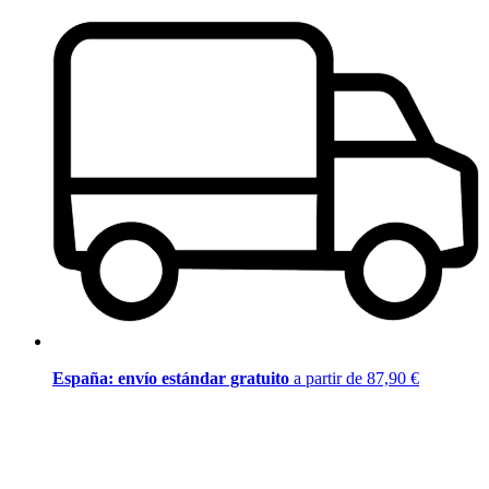
España: envío estándar gratuito
a partir de 87,90 €