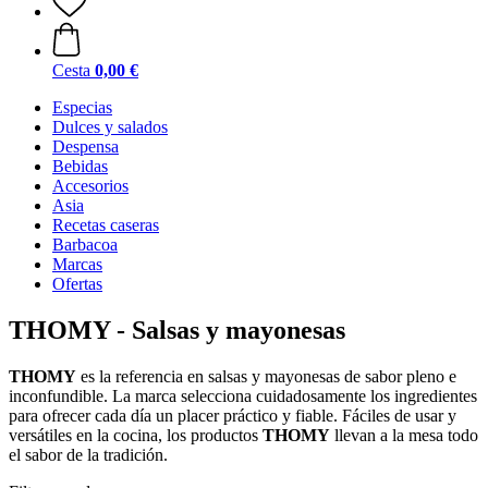
Cesta
0,00 €
Especias
Dulces y salados
Despensa
Bebidas
Accesorios
Asia
Recetas caseras
Barbacoa
Marcas
Ofertas
THOMY - Salsas y mayonesas
THOMY
es la referencia en salsas y mayonesas de sabor pleno e
inconfundible. La marca selecciona cuidadosamente los ingredientes
para ofrecer cada día un placer práctico y fiable. Fáciles de usar y
versátiles en la cocina, los productos
THOMY
llevan a la mesa todo
el sabor de la tradición.