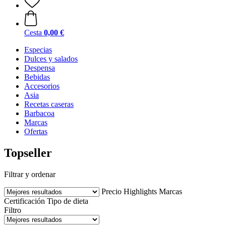
Cesta
0,00 €
Especias
Dulces y salados
Despensa
Bebidas
Accesorios
Asia
Recetas caseras
Barbacoa
Marcas
Ofertas
Topseller
Filtrar y ordenar
Precio
Highlights
Marcas
Certificación
Tipo de dieta
Filtro