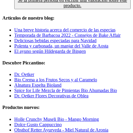
Sé la primera persona en escribir una valoración sobre este
producto.
Artículos de nuestro blog:
Una breve historia acerca del comercio de las especias
Temporada de Barbacoa 2022 - Consejos de Bake Affair
Deliciosas bebidas especiadas para Navidad
Polenta y carbonada, un manjar del Valle de Aosta
El ayuno según Hildegarda de Bingen
Descubre Piccantino:
Dr. Oetker
Bio Crema a los Frutos Secos y al Caramelo
Alnatura Espelta Bioland
Spice for Life Mezcla de Pimientas Bio Ahumadas Bio
Dr. Oetker Flores Decorativas de Oblea
Productos nuevos:
Holle Crunchy Museli Bio - Mango Morning
Dolce Gusto Cappuccino
Obsthof Retter Ayurveda - Miel Natural de Aronia