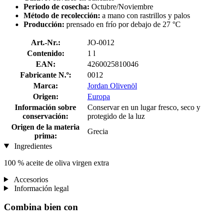
Periodo de cosecha:
Octubre/Noviembre
Método de recolección:
a mano con rastrillos y palos
Producción:
prensado en frío por debajo de 27 °C
Art.-Nr.:
JO-0012
Contenido:
1 l
EAN:
4260025810046
Fabricante N.º:
0012
Marca:
Jordan Olivenöl
Origen:
Europa
Información sobre
Conservar en un lugar fresco, seco y
conservación:
protegido de la luz
Origen de la materia
Grecia
prima:
Ingredientes
100 % aceite de oliva virgen extra
Accesorios
Información legal
Combina bien con