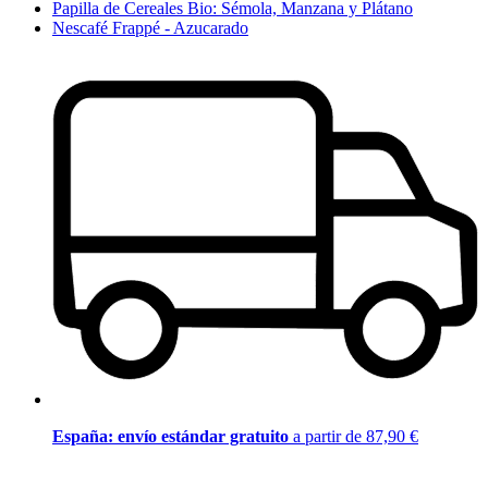
Papilla de Cereales Bio: Sémola, Manzana y Plátano
Nescafé Frappé - Azucarado
España: envío estándar gratuito
a partir de 87,90 €