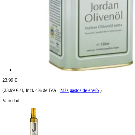
23,99 €
(
23,99 € / l
, Incl. 4% de IVA
-
Más gastos de envío
)
Variedad: