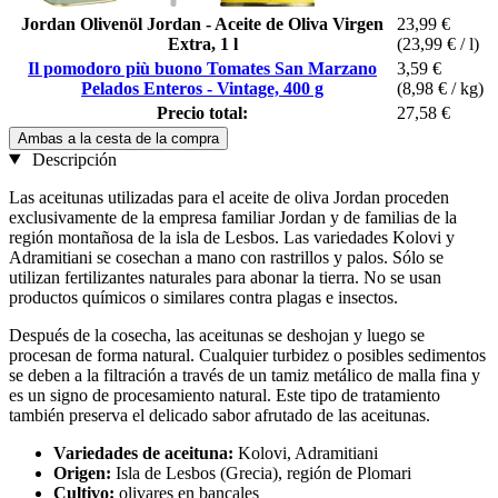
Jordan Olivenöl Jordan - Aceite de Oliva Virgen
23,99 €
Extra, 1 l
(23,99 € / l)
Il pomodoro più buono Tomates San Marzano
3,59 €
Pelados Enteros - Vintage, 400 g
(8,98 € / kg)
Precio total:
27,58 €
Ambas a la cesta de la compra
Descripción
Las aceitunas utilizadas para el aceite de oliva Jordan proceden
exclusivamente de la empresa familiar Jordan y de familias de la
región montañosa de la isla de Lesbos. Las variedades Kolovi y
Adramitiani se cosechan a mano con rastrillos y palos. Sólo se
utilizan fertilizantes naturales para abonar la tierra. No se usan
productos químicos o similares contra plagas e insectos.
Después de la cosecha, las aceitunas se deshojan y luego se
procesan de forma natural. Cualquier turbidez o posibles sedimentos
se deben a la filtración a través de un tamiz metálico de malla fina y
es un signo de procesamiento natural. Este tipo de tratamiento
también preserva el delicado sabor afrutado de las aceitunas.
Variedades de aceituna:
Kolovi, Adramitiani
Origen:
Isla de Lesbos (Grecia), región de Plomari
Cultivo:
olivares en bancales