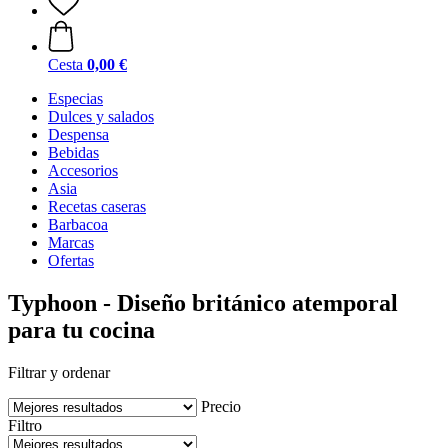
Cesta
0,00 €
Especias
Dulces y salados
Despensa
Bebidas
Accesorios
Asia
Recetas caseras
Barbacoa
Marcas
Ofertas
Typhoon - Diseño británico atemporal
para tu cocina
Filtrar y ordenar
Precio
Filtro