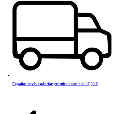
España: envío estándar gratuito
a partir de 87,90 €