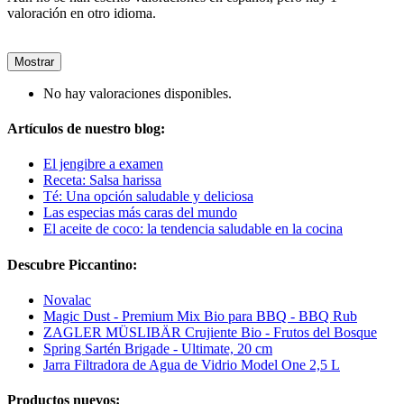
valoración en otro idioma.
Mostrar
No hay valoraciones disponibles.
Artículos de nuestro blog:
El jengibre a examen
Receta: Salsa harissa
Té: Una opción saludable y deliciosa
Las especias más caras del mundo
El aceite de coco: la tendencia saludable en la cocina
Descubre Piccantino:
Novalac
Magic Dust - Premium Mix Bio para BBQ - BBQ Rub
ZAGLER MÜSLIBÄR Crujiente Bio - Frutos del Bosque
Spring Sartén Brigade - Ultimate, 20 cm
Jarra Filtradora de Agua de Vidrio Model One 2,5 L
Productos nuevos: