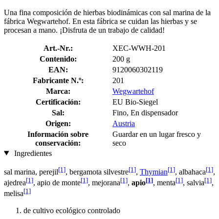
Una fina composición de hierbas biodinámicas con sal marina de la
fábrica Wegwartehof. En esta fábrica se cuidan las hierbas y se
procesan a mano. ¡Disfruta de un trabajo de calidad!
Art.-Nr.:
XEC-WWH-201
Contenido:
200 g
EAN:
9120060302119
Fabricante N.º:
201
Marca:
Wegwartehof
Certificación:
EU Bio-Siegel
Sal:
Fino, En dispensador
Origen:
Austria
Información sobre
Guardar en un lugar fresco y
conservación:
seco
Ingredientes
[1]
[1]
[1]
[1]
sal marina, perejil
, bergamota silvestre
,
Thymian
, albahaca
,
[1]
[1]
[1]
[1]
[1]
[1]
ajedrea
, apio de monte
, mejorana
,
apio
, menta
, salvia
,
[1]
melisa
de cultivo ecológico controlado