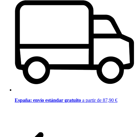
España: envío estándar gratuito
a partir de 87,90 €