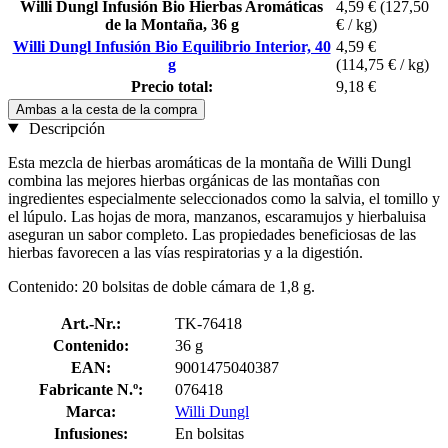
Willi Dungl Infusión Bio Hierbas Aromáticas
4,59 €
(127,50
de la Montaña, 36 g
€ / kg)
Willi Dungl Infusión Bio Equilibrio Interior, 40
4,59 €
g
(114,75 € / kg)
Precio total:
9,18 €
Ambas a la cesta de la compra
Descripción
Esta mezcla de hierbas aromáticas de la montaña de Willi Dungl
combina las mejores hierbas orgánicas de las montañas con
ingredientes especialmente seleccionados como la salvia, el tomillo y
el lúpulo. Las hojas de mora, manzanos, escaramujos y hierbaluisa
aseguran un sabor completo. Las propiedades beneficiosas de las
hierbas favorecen a las vías respiratorias y a la digestión.
Contenido: 20 bolsitas de doble cámara de 1,8 g.
Art.-Nr.:
TK-76418
Contenido:
36 g
EAN:
9001475040387
Fabricante N.º:
076418
Marca:
Willi Dungl
Infusiones:
En bolsitas