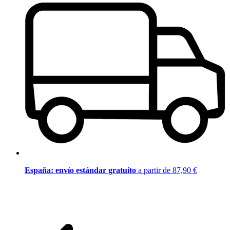
España: envío estándar gratuito
a partir de 87,90 €