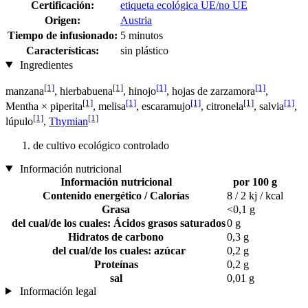
Certificación:
etiqueta ecológica UE/no UE
Origen:
Austria
Tiempo de infusionado:
5 minutos
Características:
sin plástico
Ingredientes
[1]
[1]
[1]
[1]
manzana
, hierbabuena
, hinojo
, hojas de zarzamora
,
[1]
[1]
[1]
[1]
[1]
Mentha × piperita
, melisa
, escaramujo
, citronela
, salvia
,
[1]
[1]
lúpulo
,
Thymian
de cultivo ecológico controlado
Información nutricional
Información nutricional
por 100 g
Contenido energético / Calorías
8 / 2 kj / kcal
Grasa
<0,1 g
del cual/de los cuales: Ácidos grasos saturados
0 g
Hidratos de carbono
0,3 g
del cual/de los cuales: azúcar
0,2 g
Proteínas
0,2 g
sal
0,01 g
Información legal