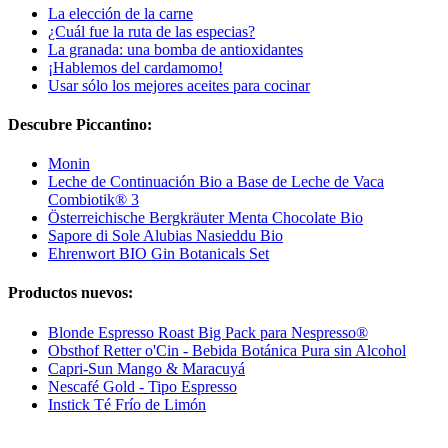
La elección de la carne
¿Cuál fue la ruta de las especias?
La granada: una bomba de antioxidantes
¡Hablemos del cardamomo!
Usar sólo los mejores aceites para cocinar
Descubre Piccantino:
Monin
Leche de Continuación Bio a Base de Leche de Vaca
Combiotik® 3
Österreichische Bergkräuter Menta Chocolate Bio
Sapore di Sole Alubias Nasieddu Bio
Ehrenwort BIO Gin Botanicals Set
Productos nuevos:
Blonde Espresso Roast Big Pack para Nespresso®
Obsthof Retter o'Cin - Bebida Botánica Pura sin Alcohol
Capri-Sun Mango & Maracuyá
Nescafé Gold - Tipo Espresso
Instick Té Frío de Limón