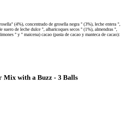
rosella° (4%), concentrado de grosella negra ° (3%), leche entera °,
de suero de leche dulce °, albaricoques secos ° (1%), almendras °,
° (limones ° y ° maicena) cacao (pasta de cacao y manteca de cacao):
 Mix with a Buzz - 3 Balls