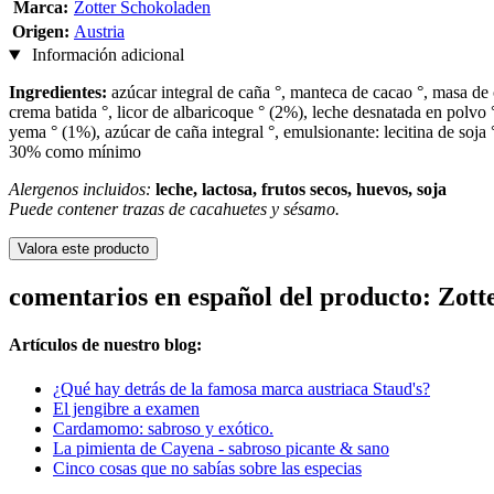
Marca:
Zotter Schokoladen
Origen:
Austria
Información adicional
Ingredientes:
azúcar integral de caña °, manteca de cacao °, masa de c
crema batida °, licor de albaricoque ° (2%), leche desnatada en polvo °
yema ° (1%), azúcar de caña integral °, emulsionante: lecitina de soja 
30% como mínimo
Alergenos incluidos:
leche, lactosa, frutos secos, huevos, soja
Puede contener trazas de cacahuetes y sésamo.
Valora este producto
comentarios en español del producto: Zott
Artículos de nuestro blog:
¿Qué hay detrás de la famosa marca austriaca Staud's?
El jengibre a examen
Cardamomo: sabroso y exótico.
La pimienta de Cayena - sabroso picante & sano
Cinco cosas que no sabías sobre las especias