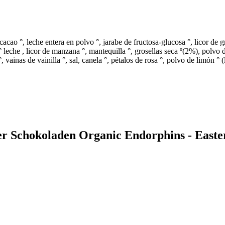
acao °, leche entera en polvo °, jarabe de fructosa-glucosa °, licor de g
 leche , licor de manzana °, mantequilla °, grosellas seca º(2%), polvo 
°, vainas de vainilla °, sal, canela °, pétalos de rosa °, polvo de limón 
er Schokoladen Organic Endorphins - Easter