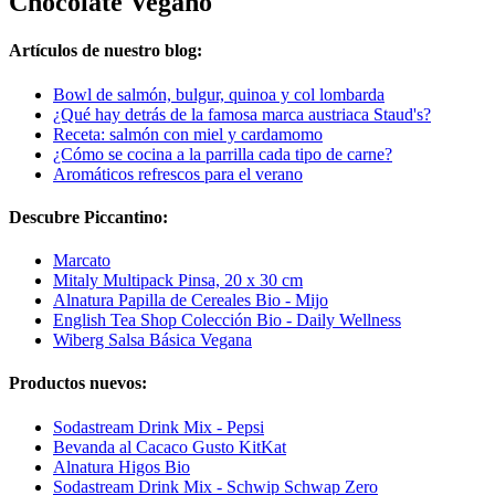
Chocolate Vegano
Artículos de nuestro blog:
Bowl de salmón, bulgur, quinoa y col lombarda
¿Qué hay detrás de la famosa marca austriaca Staud's?
Receta: salmón con miel y cardamomo
¿Cómo se cocina a la parrilla cada tipo de carne?
Aromáticos refrescos para el verano
Descubre Piccantino:
Marcato
Mitaly Multipack Pinsa, 20 x 30 cm
Alnatura Papilla de Cereales Bio - Mijo
English Tea Shop Colección Bio - Daily Wellness
Wiberg Salsa Básica Vegana
Productos nuevos:
Sodastream Drink Mix - Pepsi
Bevanda al Cacaco Gusto KitKat
Alnatura Higos Bio
Sodastream Drink Mix - Schwip Schwap Zero