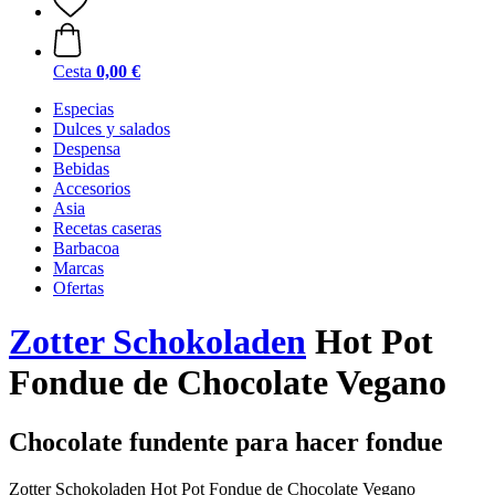
Cesta
0,00 €
Especias
Dulces y salados
Despensa
Bebidas
Accesorios
Asia
Recetas caseras
Barbacoa
Marcas
Ofertas
Zotter Schokoladen
Hot Pot
Fondue de Chocolate Vegano
Chocolate fundente para hacer fondue
Zotter Schokoladen Hot Pot Fondue de Chocolate Vegano