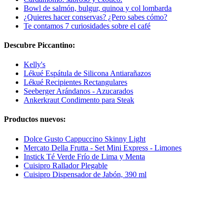
Bowl de salmón, bulgur, quinoa y col lombarda
¿Quieres hacer conservas? ¿Pero sabes cómo?
Te contamos 7 curiosidades sobre el café
Descubre Piccantino:
Kelly's
Lékué Espátula de Silicona Antiarañazos
Lékué Recipientes Rectangulares
Seeberger Arándanos - Azucarados
Ankerkraut Condimento para Steak
Productos nuevos:
Dolce Gusto Cappuccino Skinny Light
Mercato Della Frutta - Set Mini Express - Limones
Instick Té Verde Frío de Lima y Menta
Cuisipro Rallador Plegable
Cuisipro Dispensador de Jabón, 390 ml