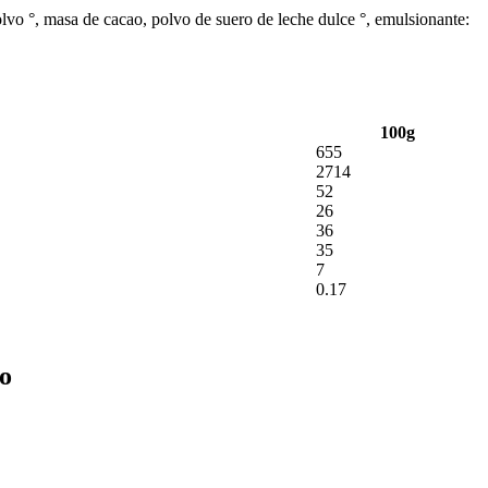
olvo °, masa de cacao, polvo de suero de leche dulce °, emulsionante:
100g
655
2714
52
26
36
35
7
0.17
do