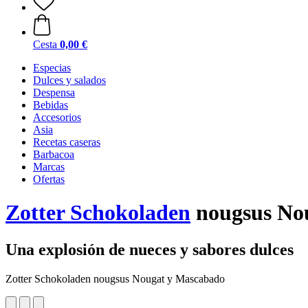
Cesta
0,00 €
Especias
Dulces y salados
Despensa
Bebidas
Accesorios
Asia
Recetas caseras
Barbacoa
Marcas
Ofertas
Zotter Schokoladen
nougsus No
Una explosión de nueces y sabores dulces
Zotter Schokoladen nougsus Nougat y Mascabado