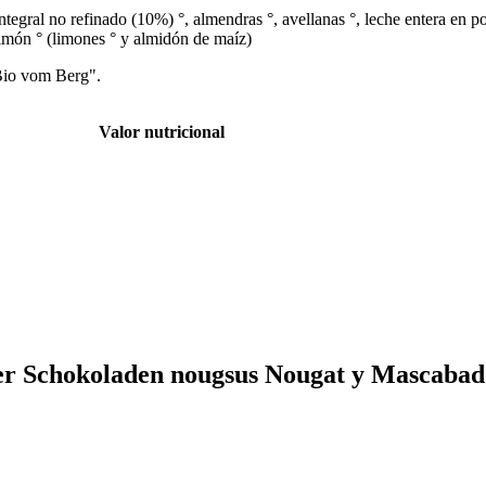
ntegral no refinado (10%) °, almendras °, avellanas °, leche entera en p
e limón ° (limones ° y almidón de maíz)
"Bio vom Berg".
Valor nutricional
ter Schokoladen nougsus Nougat y Mascaba