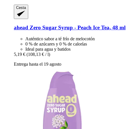
Cesta
ahead
Zero Sugar Syrup -​ Peach Ice Tea, 48 ml
Auténtico sabor a té frío de melocotón
0 % de azúcares y 0 % de calorías
Ideal para agua y batidos
5,19 €
(108,13 € / l)
Entrega hasta el 19 agosto