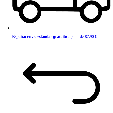
España: envío estándar gratuito
a partir de 87,90 €