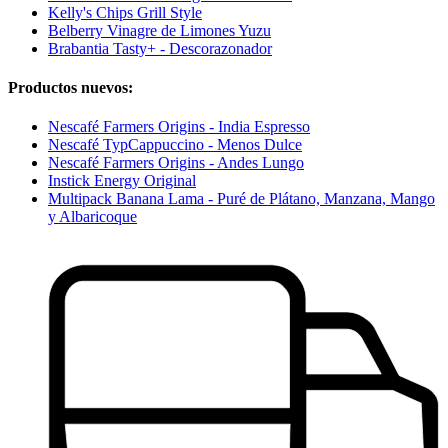
Kelly's Chips Grill Style
Belberry Vinagre de Limones Yuzu
Brabantia Tasty+ - Descorazonador
Productos nuevos:
Nescafé Farmers Origins - India Espresso
Nescafé TypCappuccino - Menos Dulce
Nescafé Farmers Origins - Andes Lungo
Instick Energy Original
Multipack Banana Lama - Puré de Plátano, Manzana, Mango
y Albaricoque