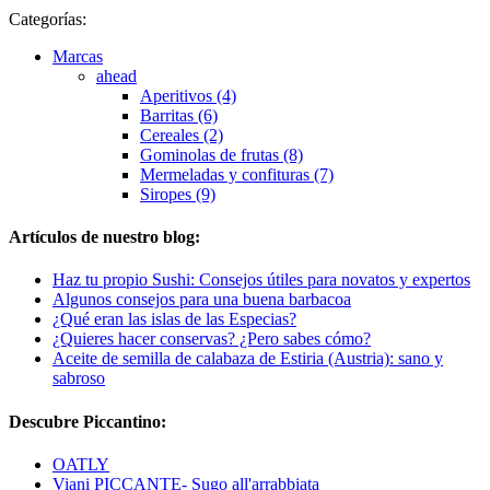
Categorías:
Marcas
ahead
Aperitivos (4)
Barritas (6)
Cereales (2)
Gominolas de frutas (8)
Mermeladas y confituras (7)
Siropes (9)
Artículos de nuestro blog:
Haz tu propio Sushi: Consejos útiles para novatos y expertos
Algunos consejos para una buena barbacoa
¿Qué eran las islas de las Especias?
¿Quieres hacer conservas? ¿Pero sabes cómo?
Aceite de semilla de calabaza de Estiria (Austria): sano y
sabroso
Descubre Piccantino:
OATLY
Viani PICCANTE- Sugo all'arrabbiata