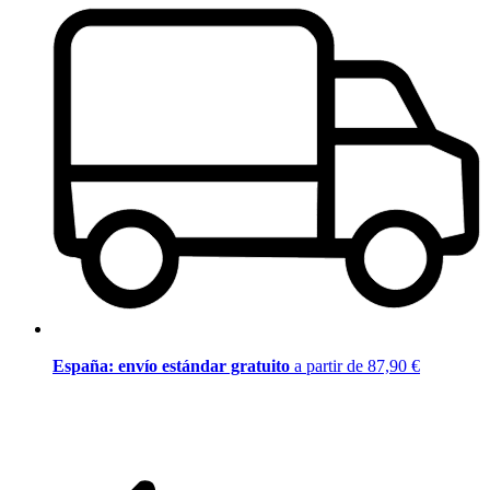
España: envío estándar gratuito
a partir de 87,90 €