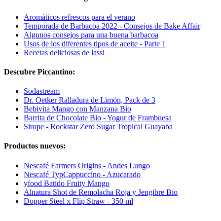
Aromáticos refrescos para el verano
Temporada de Barbacoa 2022 - Consejos de Bake Affair
Algunos consejos para una buena barbacoa
Usos de los diferentes tipos de aceite - Parte 1
Recetas deliciosas de lassi
Descubre Piccantino:
Sodastream
Dr. Oetker Ralladura de Limón, Pack de 3
Bebivita Mango con Manzana Bio
Barrita de Chocolate Bio - Yogur de Frambuesa
Sirope - Rockstar Zero Sugar Tropical Guayaba
Productos nuevos:
Nescafé Farmers Origins - Andes Lungo
Nescafé TypCappuccino - Azucarado
yfood Batido Fruity Mango
Alnatura Shot de Remolacha Roja y Jengibre Bio
Dopper Steel x Flip Straw - 350 ml