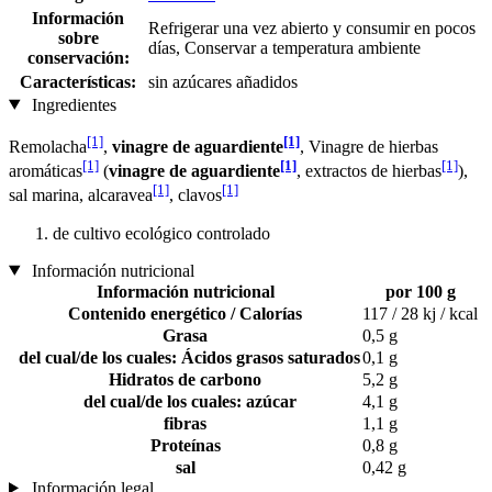
Información
Refrigerar una vez abierto y consumir en pocos
sobre
días, Conservar a temperatura ambiente
conservación:
Características:
sin azúcares añadidos
Ingredientes
[1]
[1]
Remolacha
,
vinagre de aguardiente
, Vinagre de hierbas
[1]
[1]
[1]
aromáticas
(
vinagre de aguardiente
, extractos de hierbas
),
[1]
[1]
sal marina, alcaravea
, clavos
de cultivo ecológico controlado
Información nutricional
Información nutricional
por 100 g
Contenido energético / Calorías
117 / 28 kj / kcal
Grasa
0,5 g
del cual/de los cuales: Ácidos grasos saturados
0,1 g
Hidratos de carbono
5,2 g
del cual/de los cuales: azúcar
4,1 g
fibras
1,1 g
Proteínas
0,8 g
sal
0,42 g
Información legal