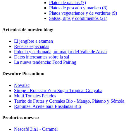
Platos de patatas (7)
Platos de pescado y marisco (8)
Platos vegetarianos y de verduras (9)
Salsas, dips y condimentos (21)
Artículos de nuestro blog:
El jengibre a examen
Recetas especiadas
Polenta y carbonada, un manjar del Valle de Aosta
Datos interesantes sobre la sal
La nueva tendencia: Food Pairing
Descubre Piccantino:
Novalac
Sirope - Rockstar Zero Sugar Tropical Guayaba
Mutti Tomates Pelados
Tarrito de Frutas y Cereales Bio - Mango, Plátano y Sémola
Rapunzel Aceite para Ensaladas Bio
Productos nuevos:
Nescafé 3in1 - Caramel