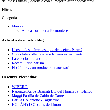
deliciosas trufas y deléitate con el mejor placer chocolatero!
Filtros
Categorías:
Marcas
Antica Torroneria Piemontese
Artículos de nuestro blog:
Usos de los diferentes tipos de aceite - Parte 2
Chocolate Zotter: merece la pena experimentar
La elección de la carne
Receta: Salsa harissa
El cáñamo, ¿un producto milagroso?
Descubre Piccantino:
WIBERG
Rapunzel Arroz Basmati Bio del Himalaya - Blanco
Maggi Pastilla de Caldo de Carne
Barilla Collezione - Tagliatelle
KOTÁNYI Cáscaras de Limón