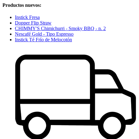
Productos nuevos:
Instick Fresa
Dopper Flip Straw
CHIMMY'S Chimichurri - Smoky BBQ - n. 2
Nescafé Gold - Tipo Espresso
Instick Té Frío de Melocotón