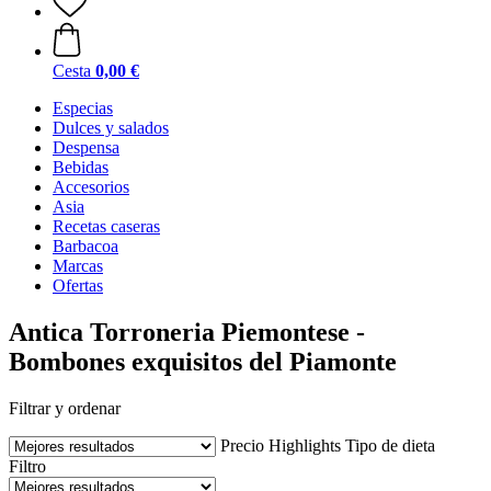
Cesta
0,00 €
Especias
Dulces y salados
Despensa
Bebidas
Accesorios
Asia
Recetas caseras
Barbacoa
Marcas
Ofertas
Antica Torroneria Piemontese -
Bombones exquisitos del Piamonte
Filtrar y ordenar
Precio
Highlights
Tipo de dieta
Filtro