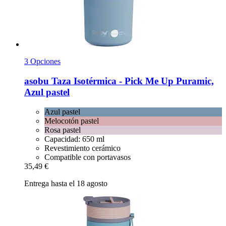
3 Opciones
asobu
Taza Isotérmica -​ Pick Me Up Puramic,
Azul pastel
Azul pastel
Melocotón pastel
Rosa pastel
Capacidad: 650 ml
Revestimiento cerámico
Compatible con portavasos
35,49 €
Entrega hasta el 18 agosto