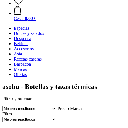
Cesta
0,00 €
Especias
Dulces y salados
Despensa
Bebidas
Accesorios
Asia
Recetas caseras
Barbacoa
Marcas
Ofertas
asobu - Botellas y tazas térmicas
Filtrar y ordenar
Precio
Marcas
Filtro