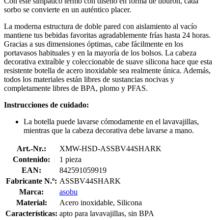
Con este simpático termo con diseño en forma de tiburón, cada
sorbo se convierte en un auténtico placer.
La moderna estructura de doble pared con aislamiento al vacío
mantiene tus bebidas favoritas agradablemente frías hasta 24 horas.
Gracias a sus dimensiones óptimas, cabe fácilmente en los
portavasos habituales y en la mayoría de los bolsos. La cabeza
decorativa extraíble y coleccionable de suave silicona hace que esta
resistente botella de acero inoxidable sea realmente única. Además,
todos los materiales están libres de sustancias nocivas y
completamente libres de BPA, plomo y PFAS.
Instrucciones de cuidado:
La botella puede lavarse cómodamente en el lavavajillas,
mientras que la cabeza decorativa debe lavarse a mano.
Art.-Nr.:
XMW-HSD-ASSBV44SHARK
Contenido:
1 pieza
EAN:
842591059919
Fabricante N.º:
ASSBV44SHARK
Marca:
asobu
Material:
Acero inoxidable, Silicona
Características:
apto para lavavajillas, sin BPA