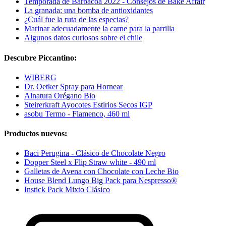
Temporada de Barbacoa 2022 - Consejos de Bake Affair
La granada: una bomba de antioxidantes
¿Cuál fue la ruta de las especias?
Marinar adecuadamente la carne para la parrilla
Algunos datos curiosos sobre el chile
Descubre Piccantino:
WIBERG
Dr. Oetker Spray para Hornear
Alnatura Orégano Bio
Steirerkraft Ayocotes Estirios Secos IGP
asobu Termo - Flamenco, 460 ml
Productos nuevos:
Baci Perugina - Clásico de Chocolate Negro
Dopper Steel x Flip Straw white - 490 ml
Galletas de Avena con Chocolate con Leche Bio
House Blend Lungo Big Pack para Nespresso®
Instick Pack Mixto Clásico